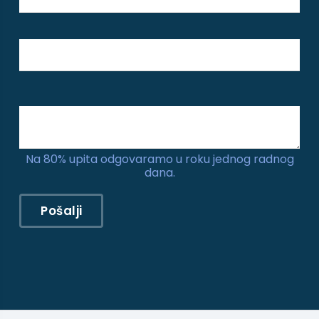
Telefon *
Poruka
Na 80% upita odgovaramo u roku jednog radnog
dana.