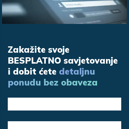
Zakažite svoje
BESPLATNO savjetovanje
i dobit ćete
detaljnu
ponudu bez obaveza
Vaše ime / tvrtka *
Email